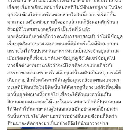
เรื่อยๆ เริ่มอาเจียน ต่อมาก็หมดสติ ไม่มีชีพจรอยู่ภายในห้อง
ฉุกเฉิน ต้องใส่ท่อเครื่องช่วยหายใจ วันนี้อาการเริ่มดีขึ้น
มาก ถอดเครื่องช่วยหายใจออกแล้ว แต่ก็ยังนอนพักรักษา
ตัวอยู่ที่โรงพยาบาลสุรินทร์ เป็นวันที่ 5 แล้ว
นายคิมหันต์ เล่าต่ออีกว่า ตนกับภรรยายอมรับว่าไม่มีข้อมูล
เรื่องจุดสังเกตของแมงดาทะเลที่มีพิษหรือไม่มีพิษมาก่อน
เพราะไม่ได้รับประทานอาหารทะเลเป็นประจำอยู่แล้ว แต่
เมื่อเกิดเหตุก็เพิ่งจะมาค้นหาข้อมูลดู จึงได้แชร์ข้อมูลไป
ทางสื่อต่างๆเพราะกลัวว่าจะมีใครต้องเจอแบบเดียวกับ
ภรรยาของตน เพราะเรื่องเล็กๆแค่นี้ แต่มันเป็นเหตุการณ์ที่
เฉียดตาย อีกทั้งหลังจากที่ค้นดูข้อมูลจุดสังเกตของแมงดา
ทะเลที่มีพิษหรือไม่มีพิษนั้น ให้สังเกตดูที่หาง แต่ตัวที่ตนซื้อ
มานั้นถูกตัดหางทิ้งออกไป เพื่อจะให้ตัวแมงดานั้นเป็น
ลักษณะกลม และจะได้วางในกล่องพลาสติกที่เป็นทรงกลม
ได้ จึงทำให้หลายๆคนดูไม่ออกเลย อีกอย่าง ตนก็ยืนยันว่า
วันนั้นภรรยาไม่ได้ทานอาหารอย่างอื่นเลย ซึ่งตนก็คิดว่า
ร้านน่าจะคัดกรองมาเป็นอย่างดีจึงได้นำมาวางขาย