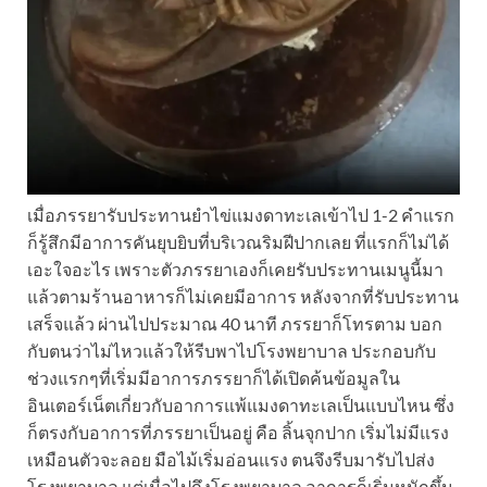
เมื่อภรรยารับประทานยำไข่แมงดาทะเลเข้าไป 1-2 คำแรก
ก็รู้สึกมีอาการคันยุบยิบที่บริเวณริมฝีปากเลย ที่แรกก็ไม่ได้
เอะใจอะไร เพราะตัวภรรยาเองก็เคยรับประทานเมนูนี้มา
แล้วตามร้านอาหารก็ไม่เคยมีอาการ หลังจากที่รับประทาน
เสร็จแล้ว ผ่านไปประมาณ 40 นาที ภรรยาก็โทรตาม บอก
กับตนว่าไม่ไหวแล้วให้รีบพาไปโรงพยาบาล ประกอบกับ
ช่วงแรกๆที่เริ่มมีอาการภรรยาก็ได้เปิดค้นข้อมูลใน
อินเตอร์เน็ตเกี่ยวกับอาการแพ้แมงดาทะเลเป็นแบบไหน ซึ่ง
ก็ตรงกับอาการที่ภรรยาเป็นอยู่ คือ ลิ้นจุกปาก เริ่มไม่มีแรง
เหมือนตัวจะลอย มือไม้เริ่มอ่อนแรง ตนจึงรีบมารับไปส่ง
โรงพยาบาล แต่เมื่อไปถึงโรงพยาบาล อาการก็เริ่มหนักขึ้น