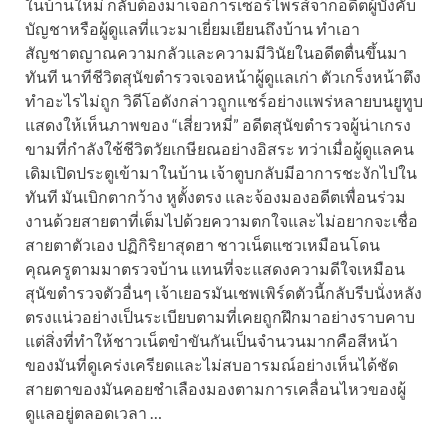
ในบ้านใหม่ กลับต้องมาเจอการเซอร์ไพรส์จากอดีตผู้บังคับ
บัญชาหรือผู้ดูแลที่แวะมาเยี่ยมเยียนถึงบ้าน ทำเอา
สัญชาตญาณความกลัวและความมีวินัยในอดีตตื่นขึ้นมา
ทันที นาทีชีวิตสุนัขตำรวจเจอหน้าผู้ดูแลเก่า ตัวเกร็งหน้าตึง
ทำอะไรไม่ถูก วิดีโอดังกล่าวถูกแชร์อย่างแพร่หลายบนยูทูบ
แสดงให้เห็นภาพของ “เสี่ยวหมี่” อดีตสุนัขตำรวจผู้น่าเกรง
ขามที่กำลังใช้ชีวิตวัยเกษียณอย่างอิสระ ทว่าเมื่อผู้ดูแลคน
เดิมเปิดประตูเข้ามาในบ้าน เจ้าตูบกลับมีอาการชะงักไปใน
ทันที มันเบิกตากว้าง หูตั้งตรง และจ้องมองอดีตเพื่อนร่วม
งานด้วยสายตาที่เต็มไปด้วยความตกใจและไม่อยากจะเชื่อ
สายตาตัวเอง ปฏิกิริยาสุดฮา ชาวเน็ตแซวเหมือนโดน
คุณครูตามมาตรวจบ้าน แทนที่จะแสดงความดีใจเหมือน
สุนัขตำรวจตัวอื่นๆ เจ้าเยอรมันเชพเพิร์ดตัวนี้กลับรีบนั่งหลัง
ตรงแน่วอย่างเป็นระเบียบตามที่เคยถูกฝึกมาอย่างราบคาบ
แต่สิ่งที่ทำให้ชาวเน็ตขำขันกันเป็นจำนวนมากคือสีหน้า
ของมันที่ดูเคร่งเครียดและไม่สบอารมณ์อย่างเห็นได้ชัด
สายตาของมันคอยชำเลืองมองตามการเคลื่อนไหวของผู้
ดูแลอยู่ตลอดเวลา …