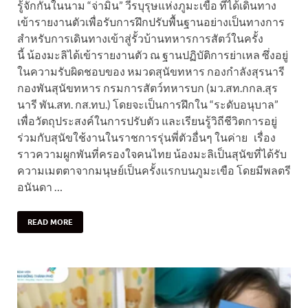
รู้จักกันในนาม “จ่ามิน” วีรบุรุษแห่งภูมะเขือ ที่ได้เดินทาง
เข้ารายงานตัวเพื่อรับการฝึกปรับพื้นฐานอย่างเป็นทางการ
สำหรับการเดินทางเข้าสู่รั้วบ้านทหารการสัตว์ในครั้ง
นี้ น้องมะลิได้เข้ารายงานตัว ณ ฐานปฏิบัติการย่าเหล ซึ่งอยู่
ในความรับผิดชอบของ หมวดสุนัขทหาร กองกำลังสุรนารี
กองพันสุนัขทหาร กรมการสัตว์ทหารบก (มว.สท.กกล.สุร
นารี พัน.สท. กส.ทบ.) โดยจะเป็นการฝึกใน “ระดับอนุบาล”
เพื่อวัตถุประสงค์ในการปรับตัว และเรียนรู้วิถีชีวิตการอยู่
ร่วมกับสุนัขใช้งานในราชการรุ่นพี่ตัวอื่นๆ ในค่าย เรื่อง
ราวความผูกพันที่ครองใจคนไทย น้องมะลิเป็นสุนัขที่ได้รับ
ความเมตตาจากมนุษย์เป็นครั้งแรกบนภูมะเขือ โดยมีพลตรี
อนันดา …
READ MORE