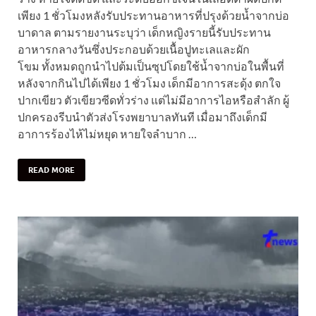
เพียง 1 ชั่วโมงหลังรับประทานอาหารที่ปรุงด้วยน้ำจากบ่อ
บาดาล ตามรายงานระบุว่า เด็กหญิงรายนี้รับประทาน
อาหารกลางวันซึ่งประกอบด้วยเนื้อปูทะเลและผัก
โขม ทั้งหมดถูกนำไปต้มเป็นซุปโดยใช้น้ำจากบ่อในพื้นที่
หลังจากกินไปได้เพียง 1 ชั่วโมง เด็กมีอาการสะดุ้ง ตกใจ
ปากเขียว ตัวเขียวซีดทั่วร่าง แต่ไม่มีอาการไอหรือสำลัก ผู้
ปกครองรีบนำตัวส่งโรงพยาบาลทันที เมื่อมาถึงเด็กมี
อาการร้องไห้ไม่หยุด หายใจลำบาก …
READ MORE