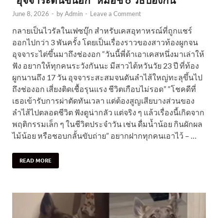
June 8, 2026
-
by
Admin
-
Leave a Comment
กลายเป็นไวรัลในเฟซบุ๊ก สำหรับเคสอุทาหรณ์ที่ถูกแชร์
ออกไปกว่า 3 พันครั้ง โดยเป็นเรื่องราวของสาวท้องผูกจน
อุจจาระไต่ขึ้นมาถึงช่องอก “วันนี้พี่ด้าเอาเคสหนึ่งมาเล่าให้
ฟัง อยากให้ทุกคนระวังกันนะ มีสาวไต้หวันวัย 23 ปี ที่ท้อง
ผูกนานถึง 17 วัน อุจจาระสะสมจนดันลำไส้ใหญ่ทะลุขึ้นไป
ถึงช่องอก เสี่ยงติดเชื้อรุนแรง ชีวิตเกือบไม่รอด” “โชคดีที่
เธอเข้ารับการผ่าตัดทันเวลา แต่ต้องสูญเสียบางส่วนของ
ลำไส้ไปตลอดชีวิต ฟังดูน่ากลัว แต่จริง ๆ แล้วเรื่องนี้เกิดจาก
พฤติกรรมเล็ก ๆ ในชีวิตประจำวัน เช่น ดื่มน้ำน้อย กินผักผล
ไม้น้อย หรือชอบกลั้นขับถ่าย” อยากฝากทุกคนเอาไว้ – …
READ MORE