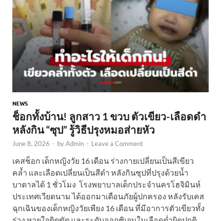
NEWS
ช็อกทั้งบ้าน! ลูกสาว 1 ขวบ ตัวเขียว-เลือดดำ
หลังกิน “ซุป” รู้วิธีปรุงหมอส่ายหัว
June 8, 2026
-
by
Admin
-
Leave a Comment
เคสช็อก เด็กหญิงวัย 16 เดือน ร่างกายเปลี่ยนเป็นสีเขียว
คล้ำ และเลือดเปลี่ยนเป็นสีดำ หลังกินซุปที่ปรุงด้วยน้ำ
บาดาลได้ 1 ชั่วโมง โรงพยาบาลเด็กประจำนครโฮจิมินห์
ประเทศเวียดนาม ได้ออกมาเตือนภัยผู้ปกครอง หลังรับเคส
ฉุกเฉินของเด็กหญิงวัยเพียง 16 เดือน ที่มีอาการตัวเขียวทั้ง
ร่าง หายใจติดขัด และระดับออกซิเจนในเลือดต่ำผิดปกติ