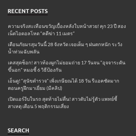
RECENT POSTS
ความจริงสะเทือนขวัญเบื้องหลังใบหน้าสวย! คุก 23 ปี สอง
เน็ตไอดอลโหด “คดีฆ่า 11 เมตร”
เตือนภัยมรสุมวันนี้ 28 จังหวัด เจอเต็ม ๆ ฝนตกหนัก ระวัง
น้ำท่วมฉับพลัน
เคสสุดช็อก! สาวท้องผูกไม่ยอมถ่าย 17 วันจน “อุจจาระดัน
ขึ้นอก” หมอชี้ 6 วิธีป้องกัน
เอ็นดู! “สุนัขตำรวจ” เพิ่งเกษียณได้ 18 วัน รีแอคชัดมาก
ตอนครูฝึกมาเยี่ยม (มีคลิป)
เปิดแอร์งีบในรถ สุดท้ายไม่ตื่น! สาวดับไม่รู้ตัว แพทย์ชี้
สาเหตุ เตือน 5 พฤติกรรมเสี่ยง
SEARCH