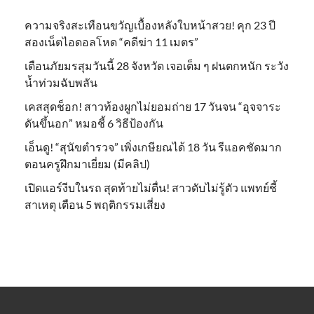
ความจริงสะเทือนขวัญเบื้องหลังใบหน้าสวย! คุก 23 ปี
สองเน็ตไอดอลโหด “คดีฆ่า 11 เมตร”
เตือนภัยมรสุมวันนี้ 28 จังหวัด เจอเต็ม ๆ ฝนตกหนัก ระวัง
น้ำท่วมฉับพลัน
เคสสุดช็อก! สาวท้องผูกไม่ยอมถ่าย 17 วันจน “อุจจาระ
ดันขึ้นอก” หมอชี้ 6 วิธีป้องกัน
เอ็นดู! “สุนัขตำรวจ” เพิ่งเกษียณได้ 18 วัน รีแอคชัดมาก
ตอนครูฝึกมาเยี่ยม (มีคลิป)
เปิดแอร์งีบในรถ สุดท้ายไม่ตื่น! สาวดับไม่รู้ตัว แพทย์ชี้
สาเหตุ เตือน 5 พฤติกรรมเสี่ยง