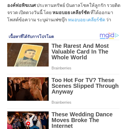
องค์พ่อพิฆเนศ
ประทานทรัพย์ บันดาลโชคให้ลูกรัก รวยติด
จรวด เปิดดวงวันนี้ โดย
หมอบอย เคลียร์ชัด
ที่ได้ออกมา
โพสต์ข้อความ ระบุผ่านเฟซบุ๊ก
หมอบอย เคลียร์ชัด
ว่า