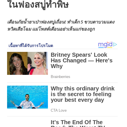
ในฟองสบู่ทำพิษ
เตือนภัยน้ำยาเป่าฟองสบู่เถื่อน! ทำเด็ก 5 ขวบตาบวมแดง
หวิดเสียโฉม แม่โพสต์เตือนอย่าเห็นแก่ของถูก