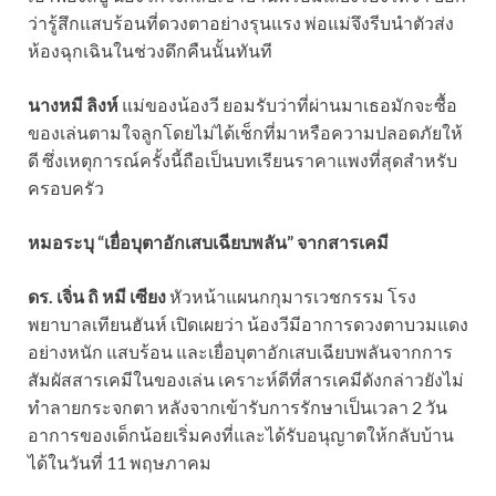
ว่ารู้สึกแสบร้อนที่ดวงตาอย่างรุนแรง พ่อแม่จึงรีบนำตัวส่ง
ห้องฉุกเฉินในช่วงดึกคืนนั้นทันที
นางหมี ลิงห์
แม่ของน้องวี ยอมรับว่าที่ผ่านมาเธอมักจะซื้อ
ของเล่นตามใจลูกโดยไม่ได้เช็กที่มาหรือความปลอดภัยให้
ดี ซึ่งเหตุการณ์ครั้งนี้ถือเป็นบทเรียนราคาแพงที่สุดสำหรับ
ครอบครัว
หมอระบุ “เยื่อบุตาอักเสบเฉียบพลัน” จากสารเคมี
ดร. เจิ่น ถิ หมี เซียง
หัวหน้าแผนกกุมารเวชกรรม โรง
พยาบาลเทียนฮันห์ เปิดเผยว่า น้องวีมีอาการดวงตาบวมแดง
อย่างหนัก แสบร้อน และเยื่อบุตาอักเสบเฉียบพลันจากการ
สัมผัสสารเคมีในของเล่น เคราะห์ดีที่สารเคมีดังกล่าวยังไม่
ทำลายกระจกตา หลังจากเข้ารับการรักษาเป็นเวลา 2 วัน
อาการของเด็กน้อยเริ่มคงที่และได้รับอนุญาตให้กลับบ้าน
ได้ในวันที่ 11 พฤษภาคม