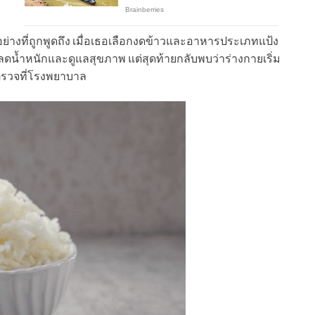
อย่างที่ถูกพูดถึง เมื่อเธอเลือกงดข้าวและอาหารประเภทแป้ง
งลดน้ำหนักและดูแลสุขภาพ แต่สุดท้ายกลับพบว่าร่างกายเริ่ม
ตรวจที่โรงพยาบาล