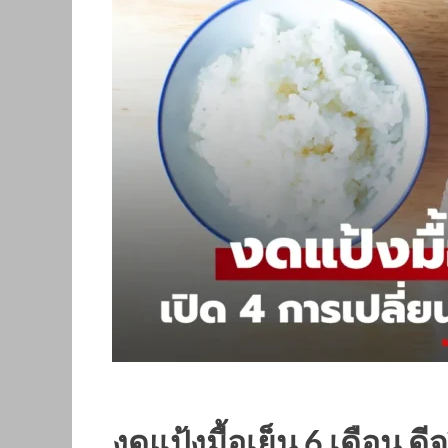
งดแป้งมื้อเย็น 6 เดือน ดี