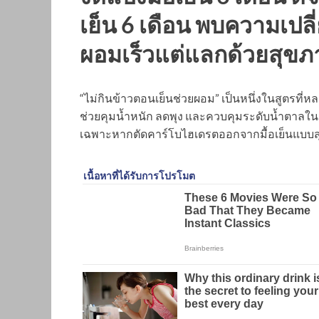
เย็น 6 เดือน พบความเปล
ผอมเร็วแต่แลกด้วยสุขภ
“ไม่กินข้าวตอนเย็นช่วยผอม” เป็นหนึ่งในสูตรที
ช่วยคุมน้ำหนัก ลดพุง และควบคุมระดับน้ำตาลในเล
เฉพาะหากตัดคาร์โบไฮเดรตออกจากมื้อเย็นแบบสุ