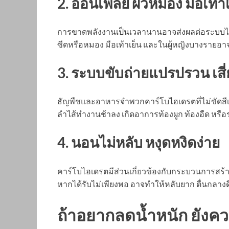
2. อ่อนเพลีย ผิวหมอง มือเท้า
การขาดพลังงานเป็นเวลานานอาจส่งผลต่อระบบไหลเว
ซีดหรือหมอง มือเท้าเย็น และในผู้หญิงบางรายอาจ
3. ระบบขับถ่ายแปรปรวน เสี่
ธัญพืชและอาหารจำพวกคาร์โบไฮเดรตที่ไม่ขัดสี
ลำไส้ทำงานช้าลง เกิดอาการท้องผูก ท้องอืด ห
4. นอนไม่หลับ หงุดหงิดง่าย
คาร์โบไฮเดรตมีส่วนเกี่ยวข้องกับกระบวนการส
หากได้รับไม่เพียงพอ อาจทำให้หลับยาก ตื่นกลางด
ถ้าอยากลดน้ำหนัก ยังคว