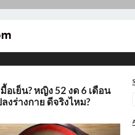
om
มื้อเย็น? หญิง 52 งด 6 เดือน
ปลงร่างกาย ดีจริงไหม?