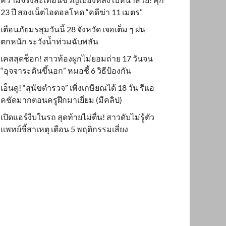
23 ปี สองเน็ตไอดอลโหด “คดีฆ่า 11 เมตร”
เตือนภัยมรสุมวันนี้ 28 จังหวัด เจอเต็ม ๆ ฝน
ตกหนัก ระวังน้ำท่วมฉับพลัน
เคสสุดช็อก! สาวท้องผูกไม่ยอมถ่าย 17 วันจน
“อุจจาระดันขึ้นอก” หมอชี้ 6 วิธีป้องกัน
เอ็นดู! “สุนัขตำรวจ” เพิ่งเกษียณได้ 18 วัน รีแอ
คชัดมากตอนครูฝึกมาเยี่ยม (มีคลิป)
เปิดแอร์งีบในรถ สุดท้ายไม่ตื่น! สาวดับไม่รู้ตัว
แพทย์ชี้สาเหตุ เตือน 5 พฤติกรรมเสี่ยง