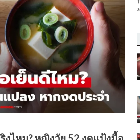
T
a
จริงไหม? หญิงวัย 52 งดแป้งมื้อ