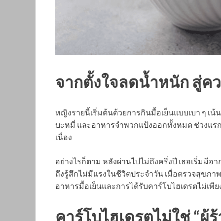
จากตั้งใจลดน้ำหนัก สู่ค
หญิงรายนี้เริ่มต้นด้วยการกินมื้อเย็นแบบเบา ๆ เน
บะหมี่ และอาหารจำพวกแป้งออกทั้งหมด ช่วงแรกเธอ
เนื่อง
อย่างไรก็ตาม หลังผ่านไปไม่ถึงครึ่งปี เธอเริ่มม
ถึงรู้สึกไม่มีแรงในชีวิตประจำวัน เมื่อตรวจสุข
อาหารมื้อเย็นและการได้รับคาร์โบไฮเดรตไม่เพี
คาร์โบไฮเดรตไม่ใช่ “ผู้ร