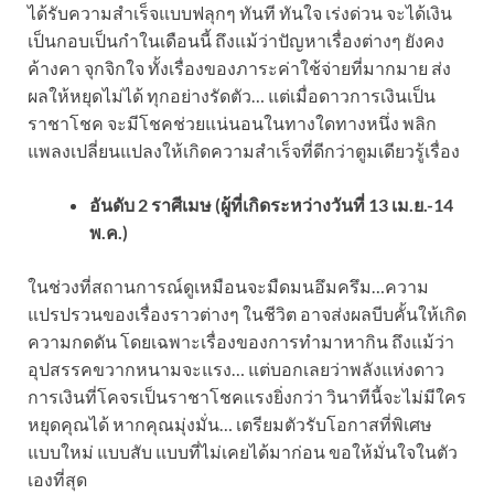
ได้รับความสำเร็จแบบฟลุกๆ ทันที ทันใจ เร่งด่วน จะได้เงิน
เป็นกอบเป็นกำในเดือนนี้ ถึงแม้ว่าปัญหาเรื่องต่างๆ ยังคง
ค้างคา จุกจิกใจ ทั้งเรื่องของภาระค่าใช้จ่ายที่มากมาย ส่ง
ผลให้หยุดไม่ได้ ทุกอย่างรัดตัว… แต่เมื่อดาวการเงินเป็น
ราชาโชค จะมีโชคช่วยแน่นอนในทางใดทางหนึ่ง พลิก
แพลงเปลี่ยนแปลงให้เกิดความสำเร็จที่ดีกว่าตูมเดียวรู้เรื่อง
อันดับ 2 ราศีเมษ (ผู้ที่เกิดระหว่างวันที่ 13 เม.ย.-14
พ.ค.)
ในช่วงที่สถานการณ์ดูเหมือนจะมืดมนอึมครึม…ความ
แปรปรวนของเรื่องราวต่างๆ ในชีวิต อาจส่งผลบีบคั้นให้เกิด
ความกดดัน โดยเฉพาะเรื่องของการทำมาหากิน ถึงแม้ว่า
อุปสรรคขวากหนามจะแรง… แต่บอกเลยว่าพลังแห่งดาว
การเงินที่โคจรเป็นราชาโชคแรงยิ่งกว่า วินาทีนี้จะไม่มีใคร
หยุดคุณได้ หากคุณมุ่งมั่น… เตรียมตัวรับโอกาสที่พิเศษ
แบบใหม่ แบบสับ แบบที่ไม่เคยได้มาก่อน ขอให้มั่นใจในตัว
เองที่สุด