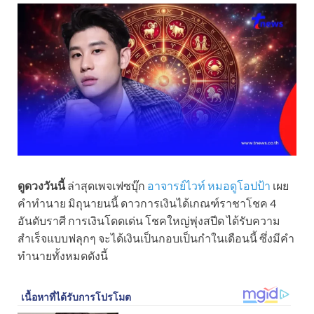
ดูดวงวันนี้
ล่าสุดเพจเฟซบุ๊ก
อาจารย์ไวท์ หมอดูโอปป้า
เผย
คำทำนาย มิถุนายนนี้ ดาวการเงินได้เกณฑ์ราชาโชค 4
อันดับราศี การเงินโดดเด่น โชคใหญ่พุ่งสปีด ได้รับความ
สำเร็จแบบฟลุกๆ จะได้เงินเป็นกอบเป็นกำในเดือนนี้ ซึ่งมีคำ
ทำนายทั้งหมดดังนี้