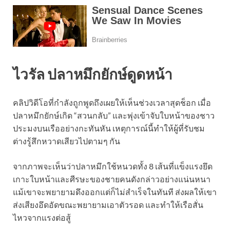
ไวรัล ปลาหมึกยักษ์ดูดหน้า
คลิปวิดีโอที่กำลังถูกพูดถึงเผยให้เห็นช่วงเวลาสุดช็อก เมื่อ
ปลาหมึกยักษ์เกิด “สวนกลับ” และพุ่งเข้าจับใบหน้าของชาว
ประมงบนเรืออย่างกะทันหัน เหตุการณ์นี้ทำให้ผู้ที่รับชม
ต่างรู้สึกหวาดเสียวไปตามๆ กัน
จากภาพจะเห็นว่าปลาหมึกใช้หนวดทั้ง 8 เส้นที่แข็งแรงยึด
เกาะใบหน้าและศีรษะของชายคนดังกล่าวอย่างแน่นหนา
แม้เขาจะพยายามดึงออกแต่ก็ไม่สำเร็จในทันที ส่งผลให้เขา
ส่งเสียงอึดอัดขณะพยายามเอาตัวรอด และทำให้เรือสั่น
ไหวจากแรงต่อสู้