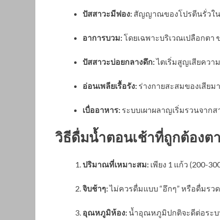
ปัสสาวะมีฟอง:
สัญญาณของโปรตีนรั่วใน
อาการบวม:
โดยเฉพาะบริเวณเปลือกตา ขา
ปัสสาวะบ่อยกลางดึก:
ไตเริ่มสูญเสียคว
อ่อนเพลียเรื้อรัง:
ร่างกายสะสมของเสียมา
เบื่ออาหาร:
ระบบเผาผลาญเริ่มรวนจากสา
วิธีดื่มน้ำตอนเช้าที่ถูกต้อ
ปริมาณที่เหมาะสม:
เพียง 1 แก้ว (200-30
จิบช้าๆ:
ไม่ควรดื่มแบบ “อึกๆ” หรือดื่มรวด
อุณหภูมิห้อง:
น้ำอุณหภูมิปกติจะดีต่อระ