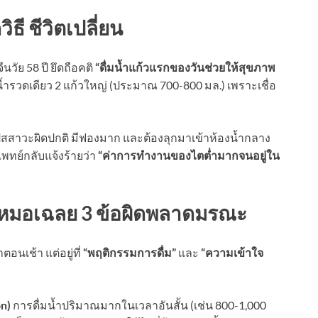
ิธี ชีวิตเปลี่ยน
วัย 58 ปี ยึดถือคติ
“ดื่มน้ำแก้วแรกของวันช่วยให้สุขภาพ
้ำรวดเดียว 2 แก้วใหญ่ (ประมาณ 700-800 มล.) เพราะเชื่อ
 ปัสสาวะผิดปกติ มีฟองมาก และต้องลุกมาเข้าห้องน้ำกลาง
พทย์กลับแจ้งร้ายว่า
“ค่าการทำงานของไตต่ำมากจนอยู่ใน
? หมอเฉลย 3 ข้อผิดพลาดมรณะ
ตอนเช้า แต่อยู่ที่
“พฤติกรรมการดื่ม”
และ
“ความเข้าใจ
on)
การดื่มน้ำปริมาณมากในเวลาอันสั้น (เช่น 800-1,000