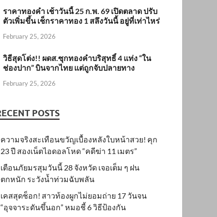
ราคาทองคำ เช้าวันนี้ 25 ก.พ. 69 เปิดตลาด ปรับ
ตัวเพิ่มขึ้น เช็กราคาทอง 1 สลึงวันนี้ อยู่ที่เท่าไหร่
February 25, 2026
วิธีสุดโต่ง!! ผดส.ซุกทองคำบริสุทธิ์ 4 แท่ง “ใน
ช่องปาก” บินจากไทย แต่ถูกจับปลายทาง
February 25, 2026
RECENT POSTS
ความจริงสะเทือนขวัญเบื้องหลังใบหน้าสวย! คุก
23 ปี สองเน็ตไอดอลโหด “คดีฆ่า 11 เมตร”
เตือนภัยมรสุมวันนี้ 28 จังหวัด เจอเต็ม ๆ ฝน
ตกหนัก ระวังน้ำท่วมฉับพลัน
เคสสุดช็อก! สาวท้องผูกไม่ยอมถ่าย 17 วันจน
“อุจจาระดันขึ้นอก” หมอชี้ 6 วิธีป้องกัน