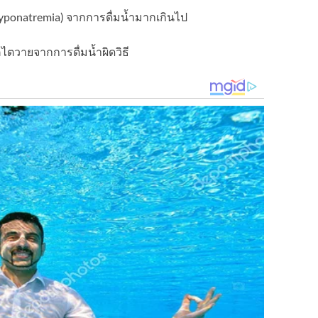
yponatremia) จากการดื่มน้ำมากเกินไป
ไตวายจากการดื่มน้ำผิดวิธี