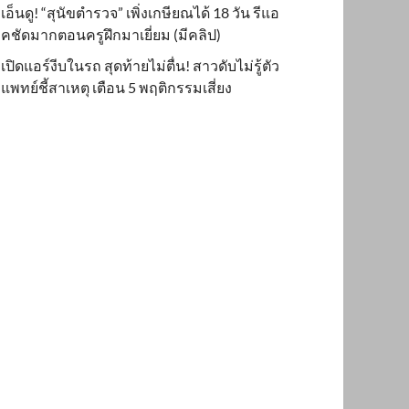
เอ็นดู! “สุนัขตำรวจ” เพิ่งเกษียณได้ 18 วัน รีแอ
คชัดมากตอนครูฝึกมาเยี่ยม (มีคลิป)
เปิดแอร์งีบในรถ สุดท้ายไม่ตื่น! สาวดับไม่รู้ตัว
แพทย์ชี้สาเหตุ เตือน 5 พฤติกรรมเสี่ยง