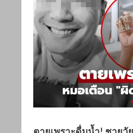
ตายเพราะดื่มน้ำ! ชายวั