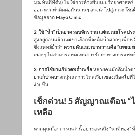
มล. ทันทีที่ตื่น) ไม่ใช่การล้างพิษแบบวิทยาศาสตร์
ออก หากทำติดต่อกันนานๆ อาจนำไปสู่ภาวะ
โซเด
ข้อมูลจาก
Mayo Clinic
2. ใช้ “น้ำ” เป็นยาครอบจักรวาล แต่ละเลยโรคประ
สูงอยู่ก่อนแล้ว แต่เขาเลือกที่จะดื่มน้ำมากๆ เพ
ซึ่งแพทย์ย้ำว่า
ความดันและเบาหวานคือ “เพชฌฆา
เยอะๆ ไม่สามารถทดแทนการรักษาทางการแพทย์
3. การใช้ยาแก้ปวดพร่ำเพรื่อ
หลายคนมักดื่มน้ำตา
ยาแก้ปวดบางกลุ่มลดการไหลเวียนของเลือดไปที่
ง่ายขึ้น
เช็กด่วน! 5 สัญญาณเตือน “
เหลือ
หากคุณมีอาการเหล่านี้ อย่ารอจนถึง “นาทีทอง” ที