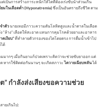
 แต่เป็นการสร้างภาระหนักให้ไตที่ต้องเร่งขับน้ำส่วนเกิน
ียมในเลือดต่ำ (Hyponatremia)
ซึ่งเป็นอันตรายถึงชีวิต ตาม
จำตัว
นายเหอมีภาวะความดันโลหิตสูงและน้ำตาลในเลือด
ื่อหวัง “ล้าง” เลือดให้สะอาด แทนการคุมโรคด้วยยาและอาหาร
ตเงียบ”
ที่ทำลายตัวกรองของไตโดยตรง การดื่มน้ำเข้าไป
ได้
มมากๆ เมื่อกินยาแก้ปวดเพราะคิดว่าจะช่วยขับยาออก แต่
ไต หากใช้ติดต่อกันนานๆ จะเกิดสภาวะ
ไตวายเฉียบพลัน
ได้
ไต” กำลังส่งเสียงขอความช่วย
่สายเกินไป: