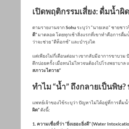
เปิดพฤติกรรมเสี่ยง: ดื่มน้ำผิดว
ตามรายงานจาก
Sohu
ระบุว่า “นายเหอ” ชายชาวจีน
ดี”
มาตลอด โดยทุกเช้าสิ่งแรกที่เขาทำคือการดื่มน
ว่าจะช่วย “ดีท็อกซ์” และบำรุงไต
แต่เพียงไม่กี่เดือนต่อมา เขากลับมีอาการขาบวม
ดึกบ่อยครั้ง เมื่อทนไม่ไหวจนต้องไปโรงพยาบาล แ
สภาวะไตวาย”
ทำไม “น้ำ” ถึงกลายเป็นพิษ
แพทย์เจ้าของไข้ระบุว่า ปัญหาไม่ได้อยู่ที่การดื่มน้ำ
ผิด”
ดังนี้:
1. ความเชื่อที่ว่า “ยิ่งเยอะยิ่งดี” (Water Intoxicati