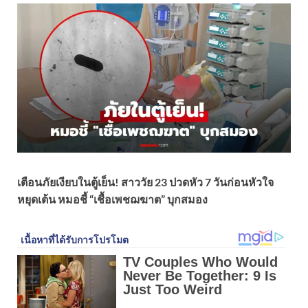
เตือนภัยเงียบในตู้เย็น! สาววัย 23 ปวดหัว 7 วันก่อนหัวใจ
หยุดเต้น หมอชี้ “เชื้อเพชฌฆาต” บุกสมอง