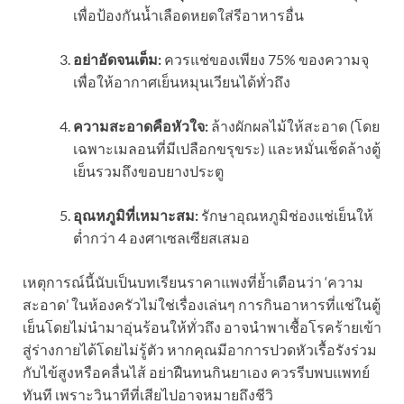
เพื่อป้องกันน้ำเลือดหยดใส่รีอาหารอื่น
อย่าอัดจนเต็ม:
ควรแช่ของเพียง 75% ของความจุ
เพื่อให้อากาศเย็นหมุนเวียนได้ทั่วถึง
ความสะอาดคือหัวใจ:
ล้างผักผลไม้ให้สะอาด (โดย
เฉพาะเมลอนที่มีเปลือกขรุขระ) และหมั่นเช็ดล้างตู้
เย็นรวมถึงขอบยางประตู
อุณหภูมิที่เหมาะสม:
รักษาอุณหภูมิช่องแช่เย็นให้
ต่ำกว่า 4 องศาเซลเซียสเสมอ
เหตุการณ์นี้นับเป็นบทเรียนราคาแพงที่ย้ำเตือนว่า ‘ความ
สะอาด’ ในห้องครัวไม่ใช่เรื่องเล่นๆ การกินอาหารที่แช่ในตู้
เย็นโดยไม่นำมาอุ่นร้อนให้ทั่วถึง อาจนำพาเชื้อโรคร้ายเข้า
สู่ร่างกายได้โดยไม่รู้ตัว หากคุณมีอาการปวดหัวเรื้อรังร่วม
กับไข้สูงหรือคลื่นไส้ อย่าฝืนทนกินยาเอง ควรรีบพบแพทย์
ทันที เพราะวินาทีที่เสียไปอาจหมายถึงชีวิ