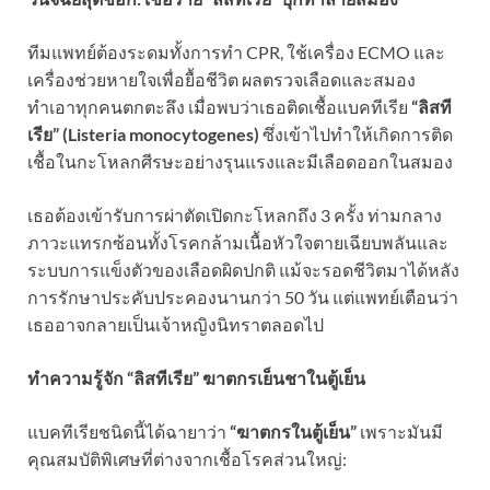
ทีมแพทย์ต้องระดมทั้งการทำ CPR, ใช้เครื่อง ECMO และ
เครื่องช่วยหายใจเพื่อยื้อชีวิต ผลตรวจเลือดและสมอง
ทำเอาทุกคนตกตะลึง เมื่อพบว่าเธอติดเชื้อแบคทีเรีย
“ลิสที
เรีย” (Listeria monocytogenes)
ซึ่งเข้าไปทำให้เกิดการติด
เชื้อในกะโหลกศีรษะอย่างรุนแรงและมีเลือดออกในสมอง
เธอต้องเข้ารับการผ่าตัดเปิดกะโหลกถึง 3 ครั้ง ท่ามกลาง
ภาวะแทรกซ้อนทั้งโรคกล้ามเนื้อหัวใจตายเฉียบพลันและ
ระบบการแข็งตัวของเลือดผิดปกติ แม้จะรอดชีวิตมาได้หลัง
การรักษาประคับประคองนานกว่า 50 วัน แต่แพทย์เตือนว่า
เธออาจกลายเป็นเจ้าหญิงนิทราตลอดไป
ทำความรู้จัก “ลิสทีเรีย” ฆาตกรเย็นชาในตู้เย็น
แบคทีเรียชนิดนี้ได้ฉายาว่า
“ฆาตกรในตู้เย็น”
เพราะมันมี
คุณสมบัติพิเศษที่ต่างจากเชื้อโรคส่วนใหญ่: