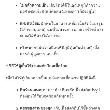
ไม่กลัวความเย็น:
เติบโตได้ดีในอุณหภูมิต่ำกว่า 5
องศาเซลเซียส (แม้ติดลบ 1.5 องศาฯ ก็ยังอยู่ได้)
แฝงตัวเงียบ:
มักพบในอาหารเหลือ, เนื้อสัตว์แปรรูป
(ไส้กรอก, แฮม), นมที่ไม่ผ่านการพาสเจอร์ไรซ์ และ
ผักผลไม้ที่ล้างไม่สะอาด
เป้าหมาย:
เน้นโจมตีคนที่มีภูมิคุ้มกันต่ำ, หญิงตั้ง
ครรภ์, ผู้สูงอายุ และเด็ก
5 วิธีใช้ตู้เย็นให้ปลอดภัย ไกลเชื้อร้าย
เพื่อไม่ให้ตู้เย็นกลายเป็นแหล่งเพาะเชื้อ ควรปฏิบัติดังนี้:
กินร้อนเสมอ:
อาหารค้างคืนหรือเนื้อสัตว์แปรรูป
ต้องอุ่นให้ร้อนจัดก่อนกินทุกครั้ง
แยกของสด-ของสุก:
เก็บเนื้อสัตว์ดิบไว้ชั้นล่างสุด