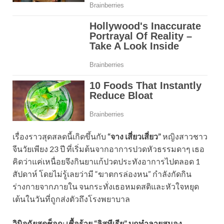
เรื่องราวสุดสลดนี้เกิดขึ้นกับ
“จาง เสี่ยวเสี่ยว”
หญิงสาวชาว
จีนวัยเพียง 23 ปี ที่เริ่มต้นจากอาการปวดหัวธรรมดาๆ เธอ
คิดว่าแค่เหนื่อยจึงกินยาแก้ปวดประทังอาการไปตลอด 1
สัปดาห์ โดยไม่รู้เลยว่ามี “ฆาตกรล่องหน” กำลังกัดกิน
ร่างกายจากภายใน จนกระทั่งเธอหมดสติและหัวใจหยุด
เต้นในวันที่ถูกส่งตัวถึงโรงพยาบาล
วินิจฉัยสุดช็อก: เชื้อร้าย “ลิสทีเรีย” บุกทำลายสมอง