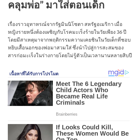
คลุมพ่อ” มาใส่ตอนเด็ก
เรื่องราวอุทาหรณ์จากรัฐมินนิโซตา สหรัฐอเมริกา เมื่อ
หญิงรายหนึ่งต้องเผชิญกับโรคมะเร็งร้ายในวัยเพียง 36 ปี
โดยมีสาเหตุมาจากพฤติกรรมความเคยชินในวัยเด็กที่ชอบ
หยิบเสื้อนอกของพ่อมาสวมใส่ ซึ่งนำไปสู่การสะสมของ
สารก่อมะเร็งในร่างกายโดยไม่รู้ตัวเป็นเวลานานหลายสิบปี