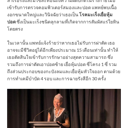
ล้าเรื้อรังและมีไข้สะท้อนถึงความผิดปกติในร่างกาย เมื่อ
เข้ารับการตรวจคอมพิวเตอร์สมองและปอด แพทย์พบเนื้อ
งอกขนาดใหญ่และวินิจฉัยว่าเธอเป็น
โรคมะเร็งเยื่อหุ้ม
ปอด
ซึ่งเป็นมะเร็งชนิดลุกลามที่เกิดจากการสัมผัสแร่ใยหิน
โดยตรง
ในเวลานั้น แพทย์แจ้งร้ายว่าหากเธอไม่รับการผ่าตัด เธอ
อาจจะมีชีวิตอยู่ได้อีกเพียงประมาณ 15 เดือนเท่านั้น ทำให้
เธอตัดสินใจเข้ารับการรักษาอย่างสุดความสามารถ ซึ่ง
รวมถึงการผ่าตัดเอาปอดซ้าย เยื่อหุ้มปอด ซี่โครง 1 ซี่ รวม
ถึงส่วนประกอบของกะบังลมและเยื่อหุ้มหัวใจออก ตามด้วย
การทำเคมีบำบัด 4 รอบ และการฉายรังสีอีก 30 ครั้ง