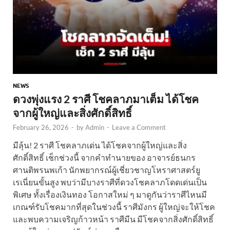
NEWS
ดวงพุ่งแรง 2 ราศี โชคลาภมาเต็ม ได้โชค
จากผู้ใหญ่และสิ่งศักดิ์สิทธิ์
February 26, 2026
-
by
Admin
-
Leave a Comment
มีลุ้น! 2 ราศี โชคลาภเด่น ได้โชคจากผู้ใหญ่และสิ่ง
ศักดิ์สิทธิ์ เช็กช่วงนี้ จากคำทำนายของ อาจารย์ธนกร
ศานติพรนพเก้า นักพยากรณ์ผู้เชี่ยวชาญโหราศาสตร์ยู
เรเนี่ยนขั้นสูง พบว่ามีบางราศีที่ดวงโชคลาภโดดเด่นเป็น
พิเศษ ทั้งเรื่องเงินทอง โอกาสใหม่ ๆ มาดูกันว่าราศีไหนมี
เกณฑ์รับโชคมากที่สุดในช่วงนี้ ราศีมังกร ผู้ใหญ่จะให้โชค
และพบความเจริญก้าวหน้า ราศีมีน มีโชคจากสิ่งศักดิ์สิทธิ์