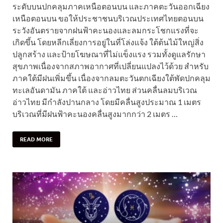
ระดับบนปกคลุมภาคเหนือตอนบน และภาคตะวันออกเฉียง
เหนือตอนบน ขอให้ประชาชนบริเวณประเทศไทยตอนบน
ระวังอันตรายจากฝนฟ้าคะนองและลมกระโชกแรงที่จะ
เกิดขึ้น โดยหลีกเลี่ยงการอยู่ในที่โล่งแจ้ง ใต้ต้นไม้ใหญ่สิ่ง
ปลูกสร้าง และป้ายโฆษณาที่ไม่แข็งแรง รวมทั้งดูแลรักษา
สุขภาพเนื่องจากสภาพอากาศที่เปลี่ยนแปลงไว้ด้วย สำหรับ
ภาคใต้มีฝนเพิ่มขึ้น เนื่องจากลมตะวันตกเฉียงใต้พัดปกคลุม
ทะเลอันดามัน ภาคใต้ และอ่าวไทย ส่วนคลื่นลมบริเวณ
อ่าวไทย มีกำลังปานกลาง โดยมีคลื่นสูงประมาณ 1 เมตร
บริเวณที่มีฝนฟ้าคะนองคลื่นสูงมากกว่า 2 เมตร …
READ MORE