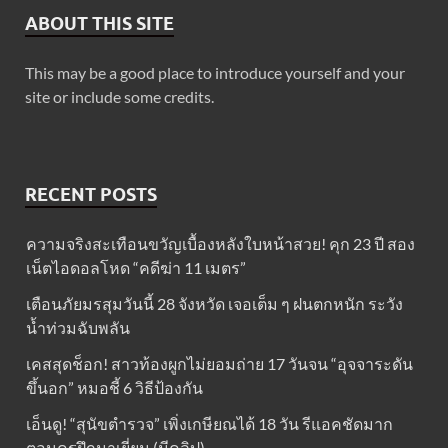
ABOUT THIS SITE
This may be a good place to introduce yourself and your
site or include some credits.
RECENT POSTS
ความจริงสะเทือนขวัญเบื้องหลังใบหน้าสวย! คุก 23 ปี สอง
เน็ตไอดอลโหด “คดีฆ่า 11 เมตร”
เตือนภัยมรสุมวันนี้ 28 จังหวัด เจอเต็ม ๆ ฝนตกหนัก ระวัง
น้ำท่วมฉับพลัน
เคสสุดช็อก! สาวท้องผูกไม่ยอมถ่าย 17 วันจน “อุจจาระดัน
ขึ้นอก” หมอชี้ 6 วิธีป้องกัน
เอ็นดู! “สุนัขตำรวจ” เพิ่งเกษียณได้ 18 วัน รีแอคชัดมาก
ตอนครูฝึกมาเยี่ยม (มีคลิป)