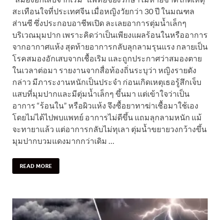
สะเทือนใจที่ประเทศจีน เมื่อหญิงวัยกว่า 30 ปี ในมณฑล
ส่านซี ซึ่งประกอบอาชีพเปิด ละเลยอาการตุ่มน้ำเล็กๆ
บริเวณมุมปาก เพราะคิดว่าเป็นเพียงแผลร้อนในหรืออาการ
จากอากาศแห้ง สุดท้ายอาการกลับลุกลามรุนแรง กลายเป็น
โรคสมองอักเสบจากเชื้อเริม และถูกประกาศว่าสมองตาย
ในเวลาต่อมา รายงานจากสื่อท้องถิ่นระบุว่า หญิงรายดัง
กล่าว มีภาระงานหนักเป็นประจำ ก่อนเกิดเหตุเธอรู้สึกเจ็บ
แสบที่มุมปากและมีตุ่มน้ำเล็กๆ ขึ้นมา แต่เข้าใจว่าเป็น
อาการ “ร้อนใน” หรือผิวแห้ง จึงซื้อยาทาฆ่าเชื้อมาใช้เอง
โดยไม่ได้ไปพบแพทย์ อาการไม่ดีขึ้น แถมลุกลามหนัก แม้
จะทายาแล้ว แต่อาการกลับไม่ทุเลา ตุ่มน้ำขยายวงกว้างขึ้น
มุมปากบวมแดงมากกว่าเดิม …
READ MORE