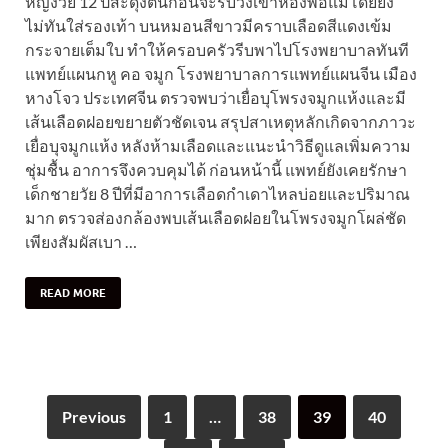
หญิงวัย 12 ปีสะดุ้งตื่นก่อนจะรีบวิ่งเข้าห้องพ่อแม่โดยยัง
ไม่ทันใส่รองเท้า บนหมอนสีขาวมีคราบเลือดสีแดงเข้ม
กระจายเต็มใบ ทำให้ครอบครัวรีบพาไปโรงพยาบาลทันที
แพทย์แผนกหู คอ จมูก โรงพยาบาลการแพทย์แผนจีน เมือง
หางโจว ประเทศจีน ตรวจพบว่าเยื่อบุโพรงจมูกแห้งและมี
เส้นเลือดฝอยขยายตัวชัดเจน สรุปสาเหตุหลักเกิดจากภาวะ
เยื่อบุจมูกแห้ง หลังห้ามเลือดและแนะนำวิธีดูแลเพิ่มความ
ชุ่มชื้น อาการจึงควบคุมได้ ก่อนหน้านี้ แพทย์ยังเคยรักษา
เด็กชายวัย 8 ปีที่มีอาการเลือดกำเดาไหลบ่อยและปริมาณ
มาก ตรวจส่องกล้องพบเส้นเลือดฝอยในโพรงจมูกโผล่ชัด
เพียงสัมผัสเบา …
READ MORE
Previous
1
…
38
39
40