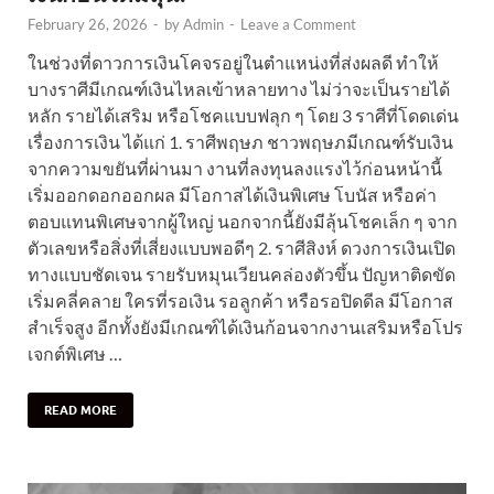
February 26, 2026
-
by
Admin
-
Leave a Comment
ในช่วงที่ดาวการเงินโคจรอยู่ในตำแหน่งที่ส่งผลดี ทำให้
บางราศีมีเกณฑ์เงินไหลเข้าหลายทาง ไม่ว่าจะเป็นรายได้
หลัก รายได้เสริม หรือโชคแบบฟลุก ๆ โดย 3 ราศีที่โดดเด่น
เรื่องการเงิน ได้แก่ 1. ราศีพฤษภ ชาวพฤษภมีเกณฑ์รับเงิน
จากความขยันที่ผ่านมา งานที่ลงทุนลงแรงไว้ก่อนหน้านี้
เริ่มออกดอกออกผล มีโอกาสได้เงินพิเศษ โบนัส หรือค่า
ตอบแทนพิเศษจากผู้ใหญ่ นอกจากนี้ยังมีลุ้นโชคเล็ก ๆ จาก
ตัวเลขหรือสิ่งที่เสี่ยงแบบพอดีๆ 2. ราศีสิงห์ ดวงการเงินเปิด
ทางแบบชัดเจน รายรับหมุนเวียนคล่องตัวขึ้น ปัญหาติดขัด
เริ่มคลี่คลาย ใครที่รอเงิน รอลูกค้า หรือรอปิดดีล มีโอกาส
สำเร็จสูง อีกทั้งยังมีเกณฑ์ได้เงินก้อนจากงานเสริมหรือโปร
เจกต์พิเศษ …
READ MORE