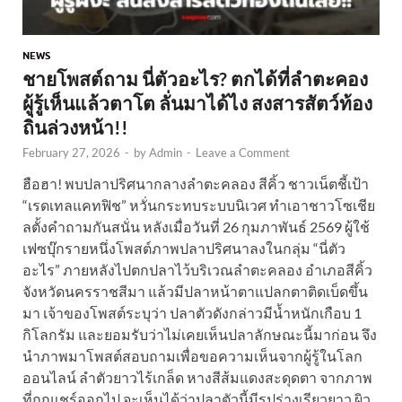
NEWS
ชายโพสต์ถาม นี่ตัวอะไร? ตกได้ที่ลำตะคอง
ผู้รู้เห็นแล้วตาโต ลั่นมาได้ไง สงสารสัตว์ท้อง
ถิ่นล่วงหน้า!!
February 27, 2026
-
by
Admin
-
Leave a Comment
ฮือฮา! พบปลาปริศนากลางลำตะคลอง สีคิ้ว ชาวเน็ตชี้เป้า
“เรดเทลแคทฟิช” หวั่นกระทบระบบนิเวศ ทำเอาชาวโซเชีย
ลตั้งคำถามกันสนั่น หลังเมื่อวันที่ 26 กุมภาพันธ์ 2569 ผู้ใช้
เฟซบุ๊กรายหนึ่งโพสต์ภาพปลาปริศนาลงในกลุ่ม “นี่ตัว
อะไร” ภายหลังไปตกปลาไว้บริเวณลำตะคลอง อำเภอสีคิ้ว
จังหวัดนครราชสีมา แล้วมีปลาหน้าตาแปลกตาติดเบ็ดขึ้น
มา เจ้าของโพสต์ระบุว่า ปลาตัวดังกล่าวมีน้ำหนักเกือบ 1
กิโลกรัม และยอมรับว่าไม่เคยเห็นปลาลักษณะนี้มาก่อน จึง
นำภาพมาโพสต์สอบถามเพื่อขอความเห็นจากผู้รู้ในโลก
ออนไลน์ ลำตัวยาวไร้เกล็ด หางสีส้มแดงสะดุดตา จากภาพ
ที่ถูกแชร์ออกไป จะเห็นได้ว่าปลาตัวนี้มีรูปร่างเรียวยาว ผิว