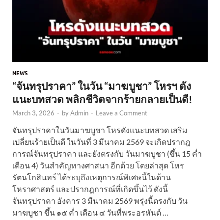
NEWS
“จันทรุปราคา” ในวัน “มาฆบูชา” โหรฯ ดัง
แนะบทสวด พลิกชีวิตจากร้ายกลายเป็นดี!
March 3, 2026
-
by
Admin
-
Leave a Comment
จันทรุปราคาในวันมาฆบูชา โหรดังแนะบทสวด เสริม
เปลี่ยนร้ายเป็นดี ในวันที่ 3 มีนาคม 2569 จะเกิดปรากฎ
การณ์จันทรุปราคา และยังตรงกับ วันมาฆบูชา (ขึ้น 15 ค่ำ
เดือน 4) วันสำคัญทางศาสนา อีกด้วย โดยล่าสุด โหร
รัตนโกสินทร์ ได้ระบุถึงเหตุการณ์พิเศษนี้ในด้าน
โหราศาสตร์ และปรากฎการณ์ที่เกิดขึ้นไว้ ดังนี้
จันทรุปราคา อังคาร 3 มีนาคม 2569 พรุ่งนี้ตรงกับ วัน
มาฆบูชา ขึ้น ๑๕ ค่ำ เดือน ๔ วันที่พระอรหันต์ …