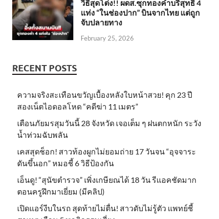
วิธีสุดโต่ง!! ผดส.ซุกทองคำบริสุทธิ์ 4
แท่ง “ในช่องปาก” บินจากไทย แต่ถูก
จับปลายทาง
February 25, 2026
RECENT POSTS
ความจริงสะเทือนขวัญเบื้องหลังใบหน้าสวย! คุก 23 ปี
สองเน็ตไอดอลโหด “คดีฆ่า 11 เมตร”
เตือนภัยมรสุมวันนี้ 28 จังหวัด เจอเต็ม ๆ ฝนตกหนัก ระวัง
น้ำท่วมฉับพลัน
เคสสุดช็อก! สาวท้องผูกไม่ยอมถ่าย 17 วันจน “อุจจาระ
ดันขึ้นอก” หมอชี้ 6 วิธีป้องกัน
เอ็นดู! “สุนัขตำรวจ” เพิ่งเกษียณได้ 18 วัน รีแอคชัดมาก
ตอนครูฝึกมาเยี่ยม (มีคลิป)
เปิดแอร์งีบในรถ สุดท้ายไม่ตื่น! สาวดับไม่รู้ตัว แพทย์ชี้